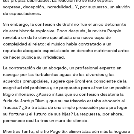
sus propias debilidades. La reacción no se hizo esperar:
sorpresa, decepción, incredulidad… Y, por supuesto, un aluvión
de especulaciones.
Sin embargo, la confesión de Grohl no fue el único detonante
de esta historia explosiva. Poco después, la revista People
revelaba un dato clave que añadía una nueva capa de
complejidad al relato: el músico había contratado a un
reputado abogado especializado en derecho matrimonial antes
de hacer pública su infidelidad.
La contratación de un abogado, un profesional experto en
navegar por las turbulentas aguas de los divorcios y los
acuerdos prenupciales, sugiere que Grohl era consciente de la
magnitud del problema y se preparaba para afrontar un posible
litigio millonario. ¿Acaso intuía que su confesión desataría la
furia de Jordyn Blum y que su matrimonio estaba abocado al
fracaso? ¿Se trataba de una simple precaución para proteger
su fortuna y el futuro de sus hijas? La respuesta, por ahora,
permanece oculta tras un muro de silencio.
Mientras tanto, el sitio Page Six alimentaba aún más la hoguera